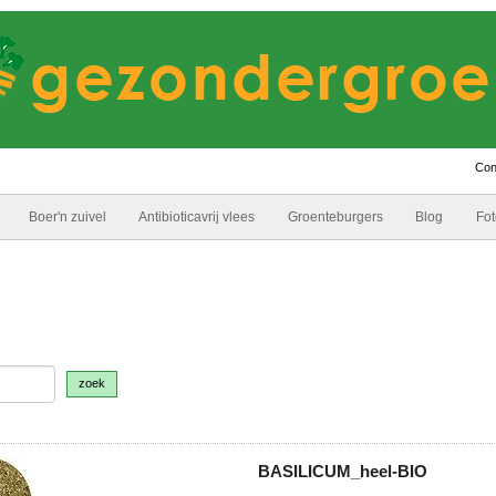
Con
Boer'n zuivel
Antibioticavrij vlees
Groenteburgers
Blog
Fot
zoek
BASILICUM_heel-BIO