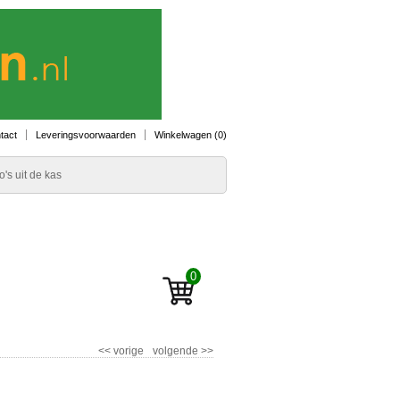
tact
Leveringsvoorwaarden
Winkelwagen (
0
)
o's uit de kas
0
<<
vorige
volgende
>>