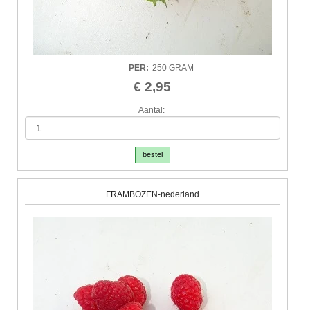
PER
:
250 GRAM
€ 2,95
Aantal:
bestel
FRAMBOZEN-nederland