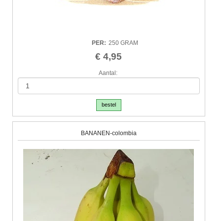
PER
:
250 GRAM
€ 4,95
Aantal:
bestel
BANANEN-colombia