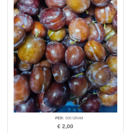
PER
:
500 GRAM
€ 2,00