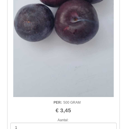
PER
:
500 GRAM
€ 3,45
Aantal: