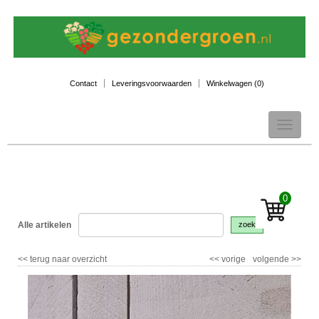
Contact
Leveringsvoorwaarden
Winkelwagen (
0
)
Toggle
navigation
0
Alle artikelen
zoek
<<
terug naar overzicht
<<
vorige
volgende
>>