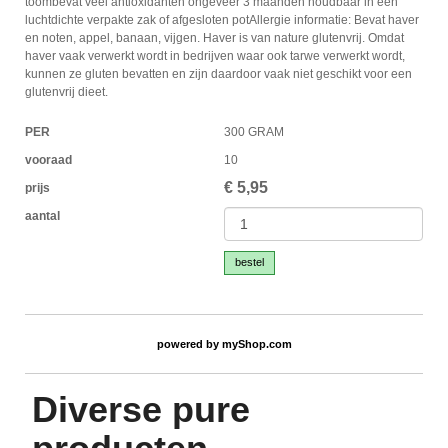
toombevat veel antioxidanten ongeveer 3 maanden houdbaar in een
luchtdichte verpakte zak of afgesloten potAllergie informatie: Bevat haver
en noten, appel, banaan, vijgen. Haver is van nature glutenvrij. Omdat
haver vaak verwerkt wordt in bedrijven waar ook tarwe verwerkt wordt,
kunnen ze gluten bevatten en zijn daardoor vaak niet geschikt voor een
glutenvrij dieet.
PER
300 GRAM
vooraad
10
€
5,95
prijs
aantal
bestel
powered by
myShop.com
Diverse pure