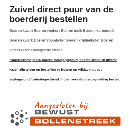
Zuivel direct puur van de
boerderij bestellen
Boeren kazen Boeren yoghurt Boeren melk Boeren karnemelk
Boeren kwark Boeren roomboter boeren kruidenboter Boeren
smeerkazen Biologische eieren
*
Boeren(karne)melk, boeren romige yoghurt, boeren kwark en diverse
kazen zijn alleen op bestelling te leveren op vrijdagmiddag /
vrijdagavond / zaterdagochtend. Indien voor donderdagmiddag besteld.