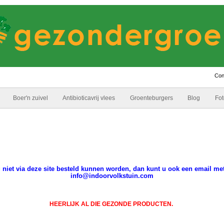
Con
Boer'n zuivel
Antibioticavrij vlees
Groenteburgers
Blog
Fot
g niet via deze site besteld kunnen worden, dan kunt u ook een email me
info@indoorvolkstuin.com
HEERLIJK AL DIE GEZONDE PRODUCTEN.