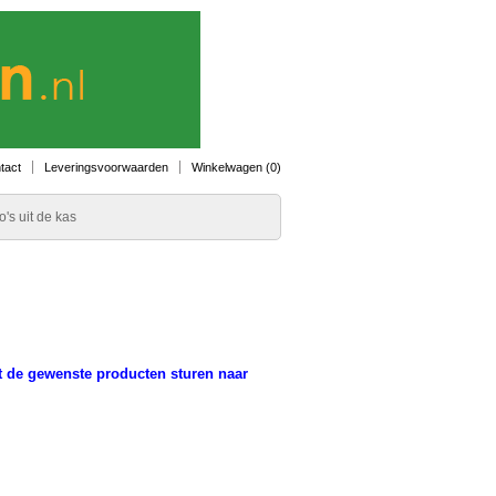
tact
Leveringsvoorwaarden
Winkelwagen (
0
)
o's uit de kas
t de gewenste producten sturen naar