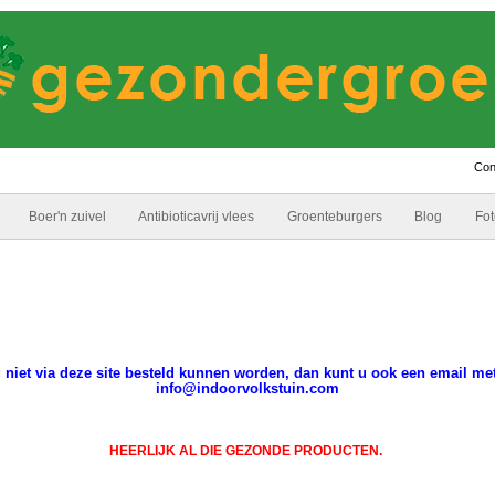
Con
Boer'n zuivel
Antibioticavrij vlees
Groenteburgers
Blog
Fot
g niet via deze site besteld kunnen worden, dan kunt u ook een email me
info@indoorvolkstuin.com
HEERLIJK AL DIE GEZONDE PRODUCTEN.