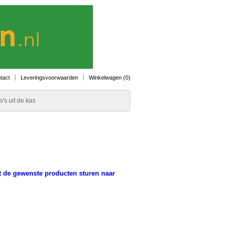
tact
Leveringsvoorwaarden
Winkelwagen (
0
)
o's uit de kas
t de gewenste producten sturen naar