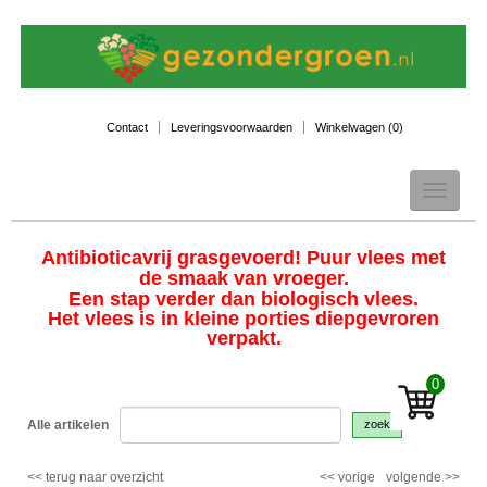
Contact
Leveringsvoorwaarden
Winkelwagen (
0
)
Toggle
navigation
Antibioticavrij grasgevoerd! Puur vlees met
de smaak van vroeger.
Een stap verder dan biologisch vlees.
Het vlees is in kleine porties diepgevroren
verpakt.
0
Alle artikelen
zoek
<<
terug naar overzicht
<<
vorige
volgende
>>