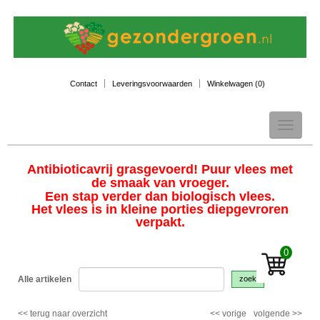
Contact
Leveringsvoorwaarden
Winkelwagen (
0
)
Toggle
navigation
Antibioticavrij grasgevoerd! Puur vlees met
de smaak van vroeger.
Een stap verder dan biologisch vlees.
Het vlees is in kleine porties diepgevroren
verpakt.
0
Alle artikelen
zoek
<<
terug naar overzicht
<<
vorige
volgende
>>