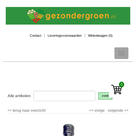
Contact
Leveringsvoorwaarden
Winkelwagen (
0
)
Toggle
navigation
0
Alle artikelen
zoek
<<
terug naar overzicht
<<
vorige
volgende
>>