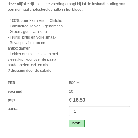
deze olijfolie rijk is - in de voeding draagt bij tot de instandhouding van
een normaal cholesterolgehalte in het bloed.
- 100% puur Extra Virgin Olijfolie
- Familietraditie van 5 generaties
- Groen / goud van kleur
- Fruitig, pittig en volle smaak
- Bevat polyfenolen en
antioxidanten
- Lekker om mee te koken met
vlees, kip, voor over de pasta,
aardappelen, ect. en als
? dressing door de salade.
PER
500 ML
vooraad
10
€
16,50
prijs
aantal
bestel